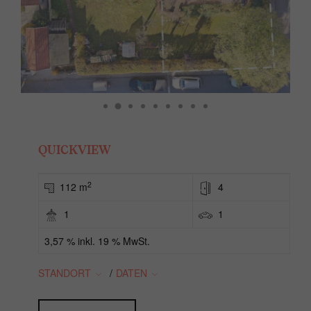
QUICKVIEW
2
112 m
4
1
1
3,57 % inkl. 19 % MwSt.
STANDORT
/
DATEN