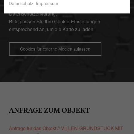
Datenschutz
Impressum
Weitere Informationen finden Sie dazu in unserer
Datenschutzerklärung
.
Bitte passen Sie Ihre Cookie-Einstellungen
entsprechend an, um die Karte zu laden:
Cookies für externe Medien zulassen
ANFRAGE ZUM OBJEKT
Anfrage für das Objekt // VILLEN-GRUNDSTÜCK MIT