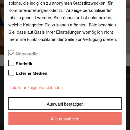
solche, die lediglich zu anonymen Statistikzwecken, für
Komforteinstellungen oder zur Anzeige personalisierter
Inhalte genutzt werden. Sie können selbst entscheiden,
welche Kategorien Sie zulassen möchten. Bitte beachten
Sie, dass auf Basis Ihrer Einstellungen womöglich nicht
mehr alle Funktionalitäten der Seite zur Verfügung stehen.
Notwendig
Statistik
Externe Medien
Details anzeigen/ausblenden
Datenschutzhinweis
Auswahl bestätigen
Standortkarte von Google Maps anzeigen
Alle auswählen
Wenn Sie unsere Standortkarte nutzen möchten, wird
eine Anfrage mit Ihrer IP-Adresse an Google gesendet.