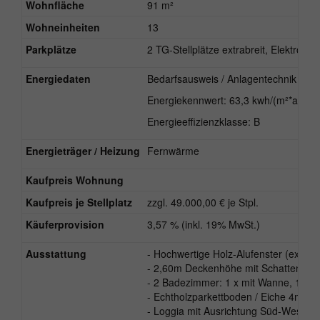
Wohnfläche
91 m²
Wohneinheiten
13
Parkplätze
2 TG-Stellplätze extrabreit, Elektro vo
Energiedaten
Bedarfsausweis / Anlagentechnik BJ:
Energiekennwert: 63,3 kwh/(m²*a)
Energieeffizienzklasse: B
Energieträger / Heizung
Fernwärme
Kaufpreis Wohnung
Kaufpreis je Stellplatz
zzgl. 49.000,00 € je Stpl.
Käuferprovision
3,57 % (inkl. 19% MwSt.)
Ausstattung
- Hochwertige Holz-Alufenster (extra h
- 2,60m Deckenhöhe mit Schattenfuge
- 2 Badezimmer: 1 x mit Wanne, 1 x m
- Echtholzparkettboden / Eiche 4mm N
- Loggia mit Ausrichtung Süd-West