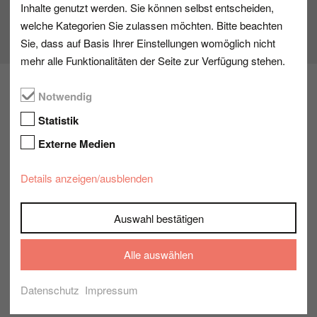
Inhalte genutzt werden. Sie können selbst entscheiden,
welche Kategorien Sie zulassen möchten. Bitte beachten
Sie, dass auf Basis Ihrer Einstellungen womöglich nicht
mehr alle Funktionalitäten der Seite zur Verfügung stehen.
Notwendig
Statistik
Externe Medien
Datenschutzhinweis
Details anzeigen/ausblenden
Standortkarte von Google Maps anzeigen
Auswahl bestätigen
Wenn Sie unsere Standortkarte nutzen möchten, wird
eine Anfrage mit Ihrer IP-Adresse an Google gesendet.
Alle auswählen
Weitere Informationen finden Sie dazu in unserer
Datenschutzerklärung
.
Datenschutz
Impressum
Bitte passen Sie Ihre Cookie-Einstellungen
entsprechend an, um die Karte zu laden: