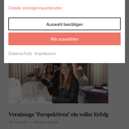
Details anzeigen/ausblenden
Auswahl bestätigen
SQM // Glühwein & Friends
9.12.2024
//
Alle auswählen
Datenschutz
Impressum
Vernissage "Perspektiven" ein voller Erfolg
18.10.2024
//
Melanie Straub