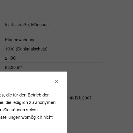
Isartalstraße, München
Etagenwohnung
1900 (Denkmalschutz)
2. OG
63,30 m²
25 (WEG)
-
, die für den Betrieb der
Verbrauchsausweis / Anlagentechnik BJ: 2007
e, die lediglich zu anonymen
Energiekennwert: 78 kwh/(m²*a)
n. Sie können selbst
Energieeffizienzklasse: C
nstellungen womöglich nicht
Erdgas