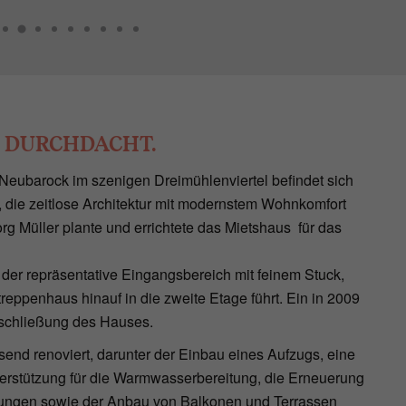
U DURCHDACHT.
Neubarock im szenigen Dreimühlenviertel befindet sich
 die zeitlose Architektur mit modernstem Wohnkomfort
rg Müller plante und errichtete das Mietshaus für das
er repräsentative Eingangsbereich mit feinem Stuck,
reppenhaus hinauf in die zweite Etage führt. Ein in 2009
 Erschließung des Hauses.
nd renoviert, darunter der Einbau eines Aufzugs, eine
terstützung für die Warmwasserbereitung, die Erneuerung
eitungen sowie der Anbau von Balkonen und Terrassen