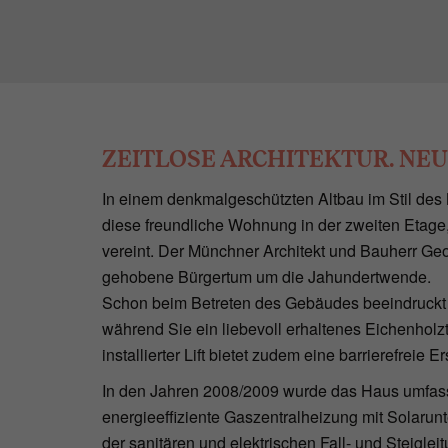
ZEITLOSE ARCHITEKTUR. NE
In einem denkmalgeschützten Altbau im Stil des 
diese freundliche Wohnung in der zweiten Etage,
vereint. Der Münchner Architekt und Bauherr Geo
gehobene Bürgertum um die Jahundertwende.
Schon beim Betreten des Gebäudes beeindruckt d
während Sie ein liebevoll erhaltenes Eichenholzt
installierter Lift bietet zudem eine barrierefreie
In den Jahren 2008/2009 wurde das Haus umfasse
energieeffiziente Gaszentralheizung mit Solarun
der sanitären und elektrischen Fall- und Steigl