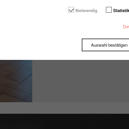
Kaufpreis Wohnung
Notwendig
Statisti
Käuferprovision
Det
Ausstattung
Auswahl bestätigen