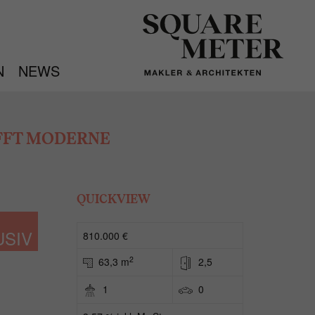
N
NEWS
IFFT MODERNE
QUICKVIEW
USIV
810.000 €
2
63,3 m
2,5
1
0