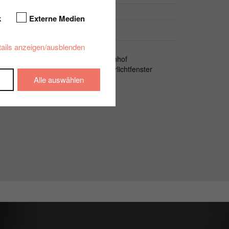
810.000,00 €
k
Externe Medien
3,57 % (inkl. 19% MwSt.)
ails anzeigen/ausblenden
- 2,80 m Raumhöhe
- West-Balkon zum ruhigen Innenhof
- Saniertes Badezimmer mit Oberlichtfenster
- Aufzug
Alle auswählen
- Renoviertes Fischgrätparkett
- Renovierte Kassettentüren