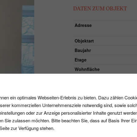
DATEN ZUM OBJEKT
Adresse
Objektart
Baujahr
Etage
Wohnfläche
Wohneinheiten
Parkplatz
en ein optimales Webseiten-Erlebnis zu bieten. Dazu zählen Cookies
Energiedaten
nserer kommerziellen Unternehmensziele notwendig sind, sowie solch
einstellungen oder zur Anzeige personalisierter Inhalte genutzt werde
n Sie zulassen möchten. Bitte beachten Sie, dass auf Basis Ihrer Ei
 Seite zur Verfügung stehen.
Energieträger / Heizung