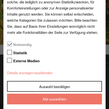
solche, die lediglich zu anonymen Statistikzwecken, für
Komforteinstellungen oder zur Anzeige personalisierter
Inhalte genutzt werden. Sie können selbst entscheiden,
welche Kategorien Sie zulassen möchten. Bitte beachten
Sie, dass auf Basis Ihrer Einstellungen womöglich nicht
mehr alle Funktionalitäten der Seite zur Verfügung stehen.
Notwendig
Statistik
Externe Medien
Details anzeigen/ausblenden
Datenschutzhinweis
Auswahl bestätigen
Standortkarte von Google Maps anzeigen
Alle auswählen
Wenn Sie unsere Standortkarte nutzen möchten, wird
eine Anfrage mit Ihrer IP-Adresse an Google gesendet.