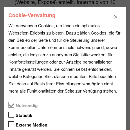
(Website, Exposé) erstellt. Innerhalb von 16
Monaten wurde der Leerstand von rund
Cookie-Verwaltung
15% in die Vollvermietung überführt. Ziel
war es, einen Standort für kleine und
Wir verwenden Cookies, um Ihnen ein optimales
mittelständische Kunden aus diversen
Webseiten-Erlebnis zu bieten. Dazu zählen Cookies, die für
Branchen wie IT, Handel, Handwerk und
den Betrieb der Seite und für die Steuerung unserer
Finanzen zu schaffen.
kommerziellen Unternehmensziele notwendig sind, sowie
solche, die lediglich zu anonymen Statistikzwecken, für
Komforteinstellungen oder zur Anzeige personalisierter
Inhalte genutzt werden. Sie können selbst entscheiden,
Die Vermittlung der
welche Kategorien Sie zulassen möchten. Bitte beachten
Kundeninteressen und -
Sie, dass auf Basis Ihrer Einstellungen womöglich nicht
mehr alle Funktionalitäten der Seite zur Verfügung stehen.
vorstellungen mit
unseren
Notwendig
Investmentzielen wurde
Statistik
zuverlässig und erfahren
Externe Medien